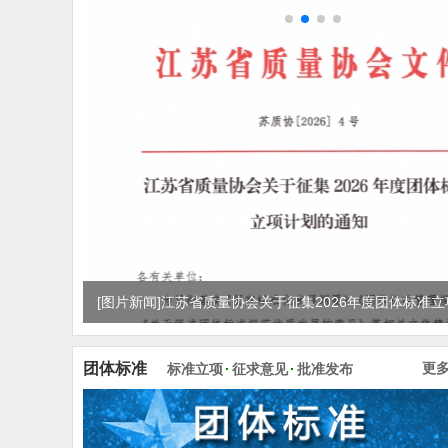
[图片新闻]江苏省质量协会关于征集2026年度团体标准
[图片新闻]江苏省质量协会第五届三次理事会暨会员代表
团体标准
标准立项
征求意见
批准发布