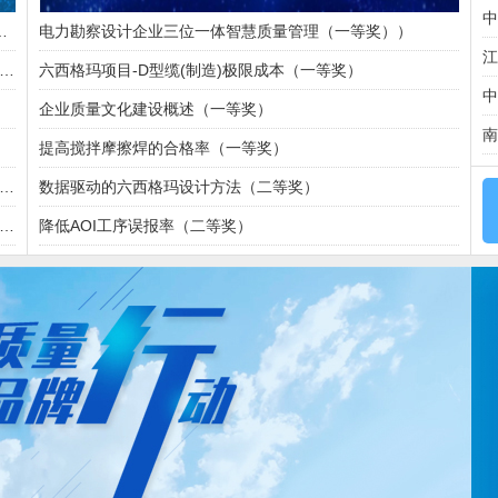
 母线干线系统（母线槽）》团体标准的公告
电力勘察设计企业三位一体智慧质量管理（一等奖））
省质量协会关于《高性能抗静电色母料》团体标准公开征求意见的通知
六西格玛项目-D型缆(制造)极限成本（一等奖）
企业质量文化建设概述（一等奖）
提高搅拌摩擦焊的合格率（一等奖）
省质量协会关于《国产普通化妆品安全评估资料技术要求》团体标准公开征求意见的通知
数据驱动的六西格玛设计方法（二等奖）
省质量协会关于《疗愈服务规范》团体标准公开征求意见的通知
降低AOI工序误报率（二等奖）