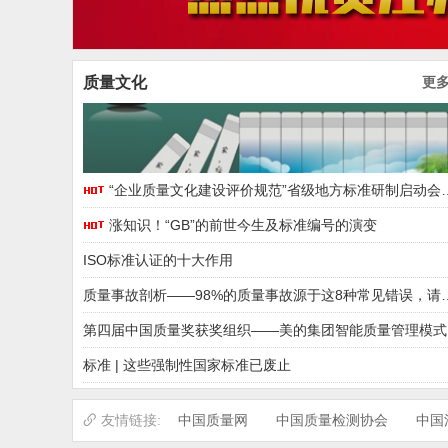
质量文化
“企业质量文化建设评价规范”省级地方标准研制启动会在南京顺利召开
涨知识！“GB”的前世今生及标准编号的演变
ISO标准认证的十大作用
质量事故剖析——98%的质量事
第四
标准 | 这些强制性国家标准已废止
中国质量网
中国质量检测协会
中国