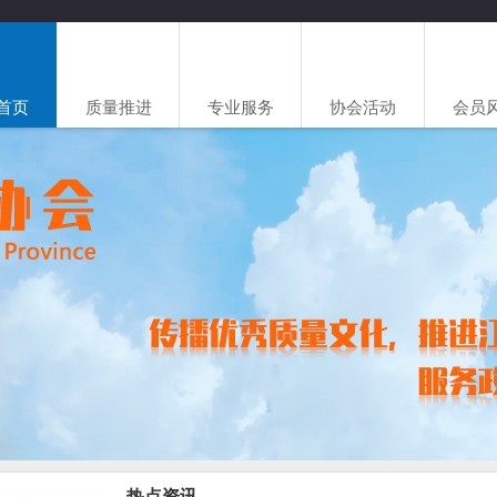
首页
质量推进
专业服务
协会活动
会员
热点资讯