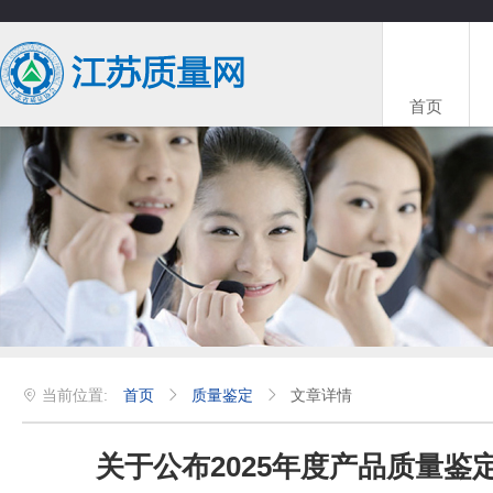
首页
首页
质量鉴定
文章详情
关于公布2025年度产品质量